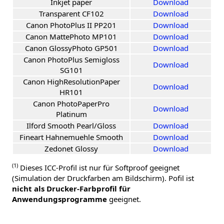
Inkjet paper
Download
Transparent CF102
Download
Canon PhotoPlus II PP201
Download
Canon MattePhoto MP101
Download
Canon GlossyPhoto GP501
Download
Canon PhotoPlus Semigloss
Download
SG101
Canon HighResolutionPaper
Download
HR101
Canon PhotoPaperPro
Download
Platinum
Ilford Smooth Pearl/Gloss
Download
Fineart Hahnemuehle Smooth
Download
Zedonet Glossy
Download
(1)
Dieses ICC-Profil ist nur für Softproof geeignet
(Simulation der Druckfarben am Bildschirm). Pofil ist
nicht als Drucker-Farbprofil für
Anwendungsprogramme
geeignet.