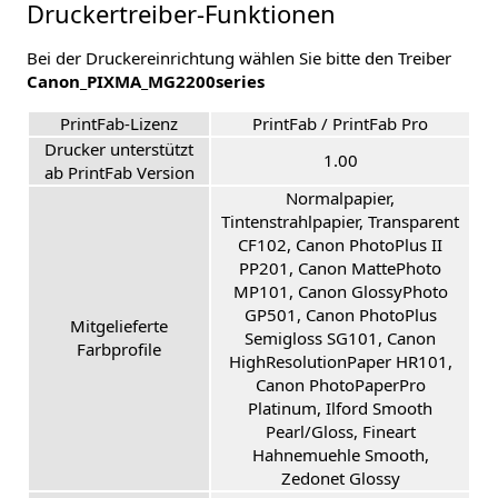
Druckertreiber-Funktionen
Bei der Druckereinrichtung wählen Sie bitte den Treiber
Canon_PIXMA_MG2200series
PrintFab-Lizenz
PrintFab / PrintFab Pro
Drucker unterstützt
1.00
ab PrintFab Version
Normalpapier,
Tintenstrahlpapier, Transparent
CF102, Canon PhotoPlus II
PP201, Canon MattePhoto
MP101, Canon GlossyPhoto
GP501, Canon PhotoPlus
Mitgelieferte
Semigloss SG101, Canon
Farbprofile
HighResolutionPaper HR101,
Canon PhotoPaperPro
Platinum, Ilford Smooth
Pearl/Gloss, Fineart
Hahnemuehle Smooth,
Zedonet Glossy