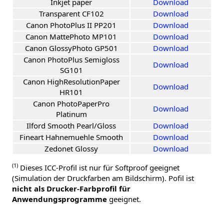
Inkjet paper
Download
Transparent CF102
Download
Canon PhotoPlus II PP201
Download
Canon MattePhoto MP101
Download
Canon GlossyPhoto GP501
Download
Canon PhotoPlus Semigloss
Download
SG101
Canon HighResolutionPaper
Download
HR101
Canon PhotoPaperPro
Download
Platinum
Ilford Smooth Pearl/Gloss
Download
Fineart Hahnemuehle Smooth
Download
Zedonet Glossy
Download
(1)
Dieses ICC-Profil ist nur für Softproof geeignet
(Simulation der Druckfarben am Bildschirm). Pofil ist
nicht als Drucker-Farbprofil für
Anwendungsprogramme
geeignet.