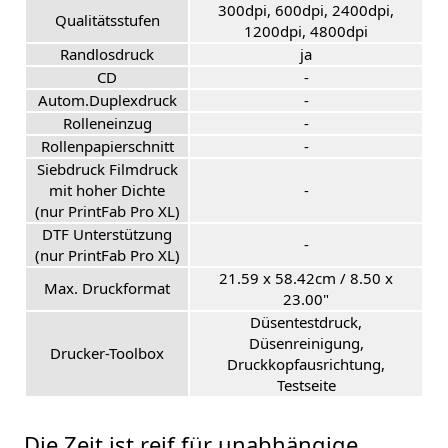
300dpi, 600dpi, 2400dpi,
Qualitätsstufen
1200dpi, 4800dpi
Randlosdruck
ja
CD
-
Autom.Duplexdruck
-
Rolleneinzug
-
Rollenpapierschnitt
-
Siebdruck Filmdruck
mit hoher Dichte
-
(nur PrintFab Pro XL)
DTF Unterstützung
-
(nur PrintFab Pro XL)
21.59 x 58.42cm / 8.50 x
Max. Druckformat
23.00"
Düsentestdruck,
Düsenreinigung,
Drucker-Toolbox
Druckkopfausrichtung,
Testseite
Die Zeit ist reif für unabhängige