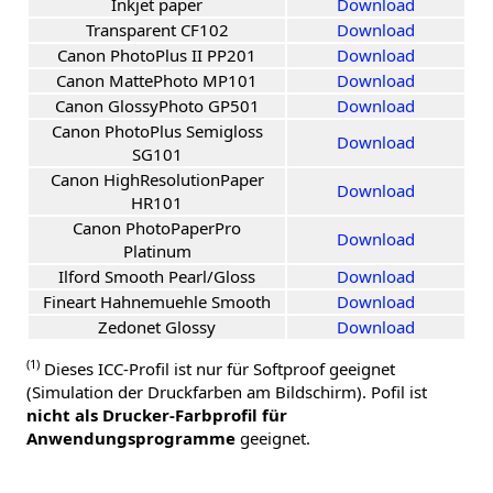
Inkjet paper
Download
Transparent CF102
Download
Canon PhotoPlus II PP201
Download
Canon MattePhoto MP101
Download
Canon GlossyPhoto GP501
Download
Canon PhotoPlus Semigloss
Download
SG101
Canon HighResolutionPaper
Download
HR101
Canon PhotoPaperPro
Download
Platinum
Ilford Smooth Pearl/Gloss
Download
Fineart Hahnemuehle Smooth
Download
Zedonet Glossy
Download
(1)
Dieses ICC-Profil ist nur für Softproof geeignet
(Simulation der Druckfarben am Bildschirm). Pofil ist
nicht als Drucker-Farbprofil für
Anwendungsprogramme
geeignet.