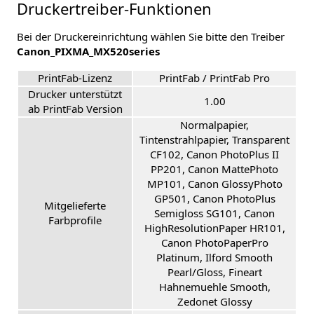
Druckertreiber-Funktionen
Bei der Druckereinrichtung wählen Sie bitte den Treiber
Canon_PIXMA_MX520series
PrintFab-Lizenz
PrintFab / PrintFab Pro
Drucker unterstützt
1.00
ab PrintFab Version
Normalpapier,
Tintenstrahlpapier, Transparent
CF102, Canon PhotoPlus II
PP201, Canon MattePhoto
MP101, Canon GlossyPhoto
GP501, Canon PhotoPlus
Mitgelieferte
Semigloss SG101, Canon
Farbprofile
HighResolutionPaper HR101,
Canon PhotoPaperPro
Platinum, Ilford Smooth
Pearl/Gloss, Fineart
Hahnemuehle Smooth,
Zedonet Glossy