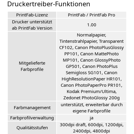
Druckertreiber-Funktionen
PrintFab-Lizenz
PrintFab / PrintFab Pro
Drucker unterstützt
1.00
ab PrintFab Version
Normalpapier,
Tintenstrahlpapier, Transparent
CF102, Canon PhotoPlusGlossy
PP101, Canon MattePhoto
MP101, Canon GlossyPhoto
Mitgelieferte
GP501, Canon PhotoPlus
Farbprofile
Semigloss SG101, Canon
HighResolutionPaper HR101,
Canon PhotoPaperPro PR101,
Kodak Premium/Ultima,
Zedonet PhotoGlossy 200g
unterstützt, erweiterbar durch
Farbmanagement
eigene Farbprofile
Farbprofilverwaltung
ja
300dpi draft, 600dpi, 1200dpi,
Qualitätsstufen
2400dpi, 4800dpi