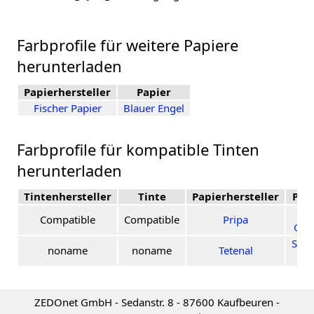
Farbprofile für weitere Papiere
herunterladen
Papierhersteller
Papier
Fischer Papier
Blauer Engel
Farbprofile für kompatible Tinten
herunterladen
Tintenhersteller
Tinte
Papierhersteller
Pap
Hi
Compatible
Compatible
Pripa
Glo
Spec
noname
noname
Tetenal
Je
ZEDOnet GmbH - Sedanstr. 8 - 87600 Kaufbeuren -