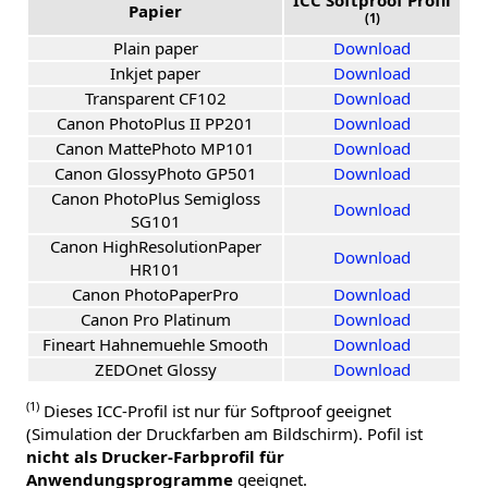
Papier
(1)
Plain paper
Download
Inkjet paper
Download
Transparent CF102
Download
Canon PhotoPlus II PP201
Download
Canon MattePhoto MP101
Download
Canon GlossyPhoto GP501
Download
Canon PhotoPlus Semigloss
Download
SG101
Canon HighResolutionPaper
Download
HR101
Canon PhotoPaperPro
Download
Canon Pro Platinum
Download
Fineart Hahnemuehle Smooth
Download
ZEDOnet Glossy
Download
(1)
Dieses ICC-Profil ist nur für Softproof geeignet
(Simulation der Druckfarben am Bildschirm). Pofil ist
nicht als Drucker-Farbprofil für
Anwendungsprogramme
geeignet.