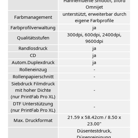
Hahnemuehle Smooth, Ilford
Omnijet
unterstützt, erweiterbar durch
Farbmanagement
eigene Farbprofile
Farbprofilverwaltung
ja
300dpi, 600dpi, 2400dpi,
Qualitätsstufen
9600dpi
Randlosdruck
ja
CD
ja
Autom.Duplexdruck
ja
Rolleneinzug
-
Rollenpapierschnitt
-
Siebdruck Filmdruck
mit hoher Dichte
-
(nur PrintFab Pro XL)
DTF Unterstützung
-
(nur PrintFab Pro XL)
21.59 x 58.42cm / 8.50 x
Max. Druckformat
23.00"
Düsentestdruck,
Düsenreinigung,