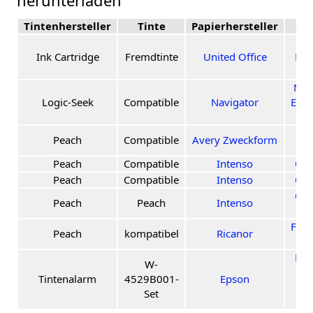
Tintenhersteller
Tinte
Papierhersteller
Pa
Ink Cartridge
Fremdtinte
United Office
Pr
In
Nav
Logic-Seek
Compatible
Navigator
Expr
Peach
Compatible
Avery Zweckform
Ein
Peach
Compatible
Intenso
CD 
Peach
Compatible
Intenso
CD 
CD 
Peach
Peach
Intenso
Foto
Peach
kompatibel
Ricanor
2
Pr
W-
Gl
Tintenalarm
4529B001-
Epson
P
Set
P