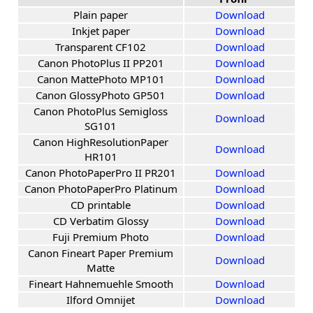
Plain paper
Download
Inkjet paper
Download
Transparent CF102
Download
Canon PhotoPlus II PP201
Download
Canon MattePhoto MP101
Download
Canon GlossyPhoto GP501
Download
Canon PhotoPlus Semigloss
Download
SG101
Canon HighResolutionPaper
Download
HR101
Canon PhotoPaperPro II PR201
Download
Canon PhotoPaperPro Platinum
Download
CD printable
Download
CD Verbatim Glossy
Download
Fuji Premium Photo
Download
Canon Fineart Paper Premium
Download
Matte
Fineart Hahnemuehle Smooth
Download
Ilford Omnijet
Download