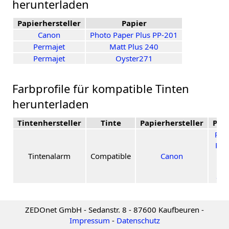
herunterladen
Papierhersteller
Papier
Canon
Photo Paper Plus PP-201
Permajet
Matt Plus 240
Permajet
Oyster271
Farbprofile für kompatible Tinten
herunterladen
Tintenhersteller
Tinte
Papierhersteller
Pap
Pho
Pap
Tintenalarm
Compatible
Canon
Plu
Se
glo
ZEDOnet GmbH - Sedanstr. 8 - 87600 Kaufbeuren -
Impressum
-
Datenschutz