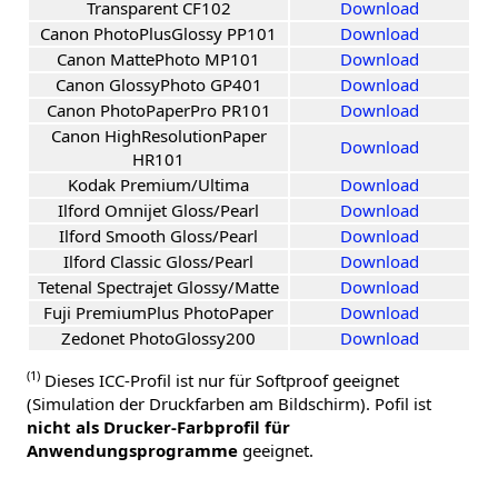
Transparent CF102
Download
Canon PhotoPlusGlossy PP101
Download
Canon MattePhoto MP101
Download
Canon GlossyPhoto GP401
Download
Canon PhotoPaperPro PR101
Download
Canon HighResolutionPaper
Download
HR101
Kodak Premium/Ultima
Download
Ilford Omnijet Gloss/Pearl
Download
Ilford Smooth Gloss/Pearl
Download
Ilford Classic Gloss/Pearl
Download
Tetenal Spectrajet Glossy/Matte
Download
Fuji PremiumPlus PhotoPaper
Download
Zedonet PhotoGlossy200
Download
(1)
Dieses ICC-Profil ist nur für Softproof geeignet
(Simulation der Druckfarben am Bildschirm). Pofil ist
nicht als Drucker-Farbprofil für
Anwendungsprogramme
geeignet.